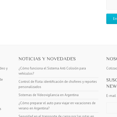
NOTICIAS Y NOVEDADES
NOS
deo y
¿Cómo funciona el Sistema Anti Colisión para
Cotiza
vehículos?
SUS
de
Control de Flota: identificación de choferes y reportes
NEW
personalizados
Sistemas de Videovigilancia en Argentina
E-mail
¿Cómo preparar el auto para viajar en vacaciones de
verano en Argentina?
s
Seguridad en el transporte de carga por las rutas en