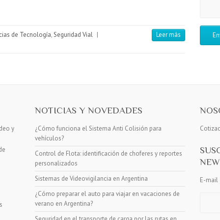
cias de Tecnología
,
Seguridad Vial
|
Leer más
NOTICIAS Y NOVEDADES
NOS
deo y
¿Cómo funciona el Sistema Anti Colisión para
Cotiza
vehículos?
SUS
de
Control de Flota: identificación de choferes y reportes
NEW
personalizados
Sistemas de Videovigilancia en Argentina
E-mail
¿Cómo preparar el auto para viajar en vacaciones de
verano en Argentina?
s
Seguridad en el transporte de carga por las rutas en