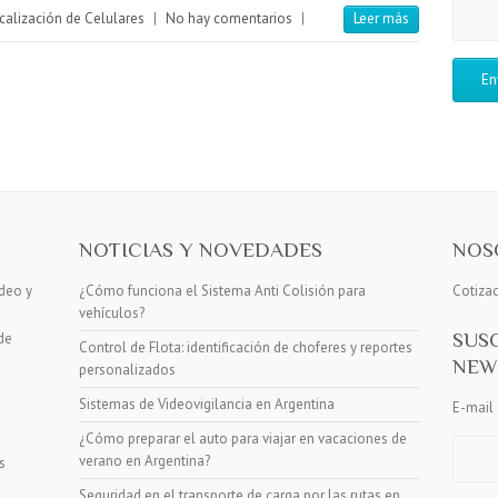
calización de Celulares
|
No hay comentarios
|
Leer más
NOTICIAS Y NOVEDADES
NOS
deo y
¿Cómo funciona el Sistema Anti Colisión para
Cotiza
vehículos?
SUS
de
Control de Flota: identificación de choferes y reportes
NEW
personalizados
Sistemas de Videovigilancia en Argentina
E-mail
¿Cómo preparar el auto para viajar en vacaciones de
verano en Argentina?
s
Seguridad en el transporte de carga por las rutas en