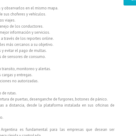
as y observarlos en el mismo mapa.
de sus choferes y vehículos.
los viajes.
anejo de los conductores.
 mejor información y servicios.
s a través de los reportes online.
iles más cercanos a su objetivo.
 y evitar el pago de multas.
és
de sensores de consumo.
transito, monitoreo y alertas.
s cargas y entregas.
ciones no autorizadas.
 de rutas.
ertura de puertas, desenganche de furgones, botones de pánico.
s a distancia, desde la plataforma instalada en sus oficinas de
to
.
n Argentina es fundamental para las empresas que desean ser
era rápida y controlada.