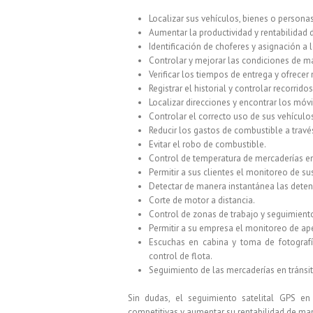
Localizar sus vehículos, bienes o person
Aumentar la productividad y rentabilidad 
Identificación de choferes y
asignación
a 
Controlar y mejorar las condiciones de m
Verificar los tiempos de entrega y ofrecer
Registrar el historial y controlar recorrido
Localizar direcciones y encontrar los móv
Controlar el correcto uso de sus vehículos
Reducir los gastos de combustible a
trav
Evitar el robo de combustible.
Control de temperatura de mercaderías en 
Permitir a sus clientes el monitoreo de su
Detectar de manera instantánea las deten
Corte de motor a distancia.
Control de zonas de trabajo y seguimiento
Permitir a su empresa el monitoreo de ap
Escuchas en cabina y toma de fotografía
control de flota.
Seguimiento de las mercaderías en
tránsi
Sin dudas, el seguimiento satelital GPS e
competitivas y aumentar su rentabilidad de man