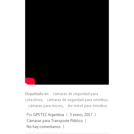
Etiquetado en:
cámaras de seguridad para
colectivos
,
cámaras de seguridad para omnibus
,
cámaras para micros
,
dvr móvil para ómnibus
Por
GPSTEC Argentina
|
3 enero, 2017
|
Cámaras para Transporte Público
|
No hay comentarios
|