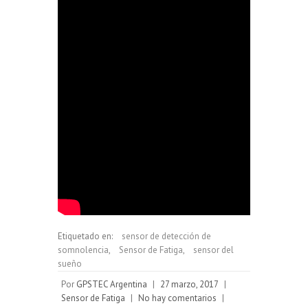
Etiquetado en:
sensor de detección de
somnolencia
,
Sensor de Fatiga
,
sensor del
sueño
Por
GPSTEC Argentina
|
27 marzo, 2017
|
Sensor de Fatiga
|
No hay comentarios
|