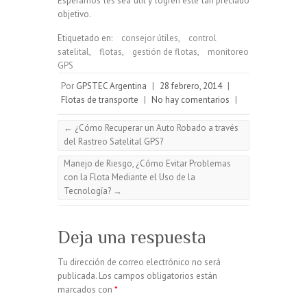
Esperamos les sea útil y logren este tan preciado
objetivo.
Etiquetado en:
consejor útiles
,
control
satelital
,
flotas
,
gestión de flotas
,
monitoreo
GPS
Por
GPSTEC Argentina
|
28 febrero, 2014
|
Flotas de transporte
|
No hay comentarios
|
←
¿Cómo Recuperar un Auto Robado a través
del Rastreo Satelital GPS?
Manejo de Riesgo, ¿Cómo Evitar Problemas
con la Flota Mediante el Uso de la
Tecnología?
→
Deja una respuesta
Tu dirección de correo electrónico no será
publicada.
Los campos obligatorios están
marcados con
*